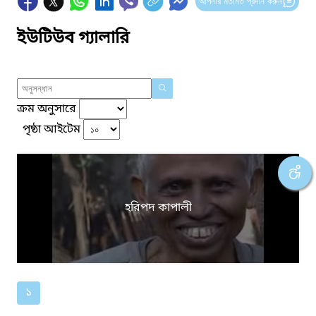
আপনার মতামত প্রদান করুন
ইউটিউব গ্যালারি
ক্রম অনুসারে
পৃষ্ঠা আইটেম
হরিপদ কাপালী
১