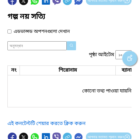
আপনার মতামত প্রদান করুন
গল্প নয় সত্যি
এডভান্সড অপশনগুলো দেখান
পৃষ্ঠা আইটেম
নং
শিরোনাম
ব্যানার 
কোনো তথ্য পাওয়া যায়নি।
এই কনটেন্টটি শেয়ার করতে ক্লিক করুন
আপনার মতামত প্রদান করুন