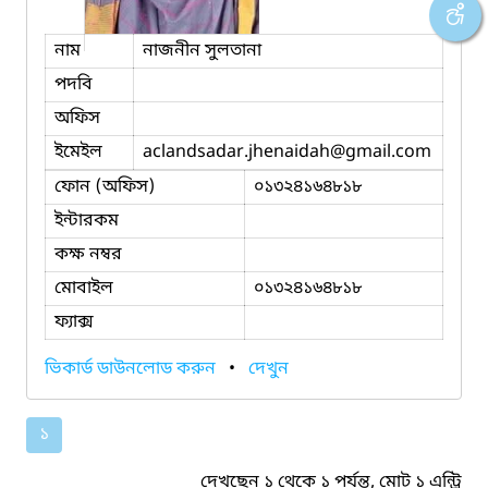
নাম
নাজনীন সুলতানা
পদবি
অফিস
ইমেইল
aclandsadar.jhenaidah
@gmail.com
ফোন (অফিস)
০১৩২৪১৬৪৮১৮
ইন্টারকম
কক্ষ নম্বর
মোবাইল
০১৩২৪১৬৪৮১৮
ফ্যাক্স
ভিকার্ড ডাউনলোড করুন
•
দেখুন
১
দেখছেন ১ থেকে ১ পর্যন্ত, মোট ১ এন্ট্রি